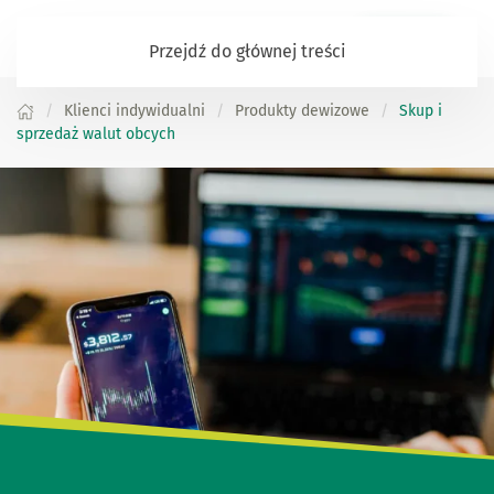
Zaloguj się
Przejdź do głównej treści
Klienci indywidualni
Produkty dewizowe
Skup i
sprzedaż walut obcych