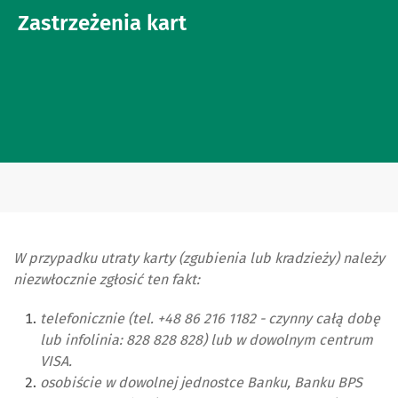
Zastrzeżenia kart
W przypadku utraty karty (zgubienia lub kradzieży) należy
niezwłocznie zgłosić ten fakt:
telefonicznie (tel. +48 86 216 1182 - czynny całą dobę
lub infolinia: 828 828 828) lub w dowolnym centrum
VISA.
osobiście w dowolnej jednostce Banku, Banku BPS